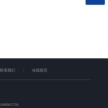
联系我们
在线留言
089637556