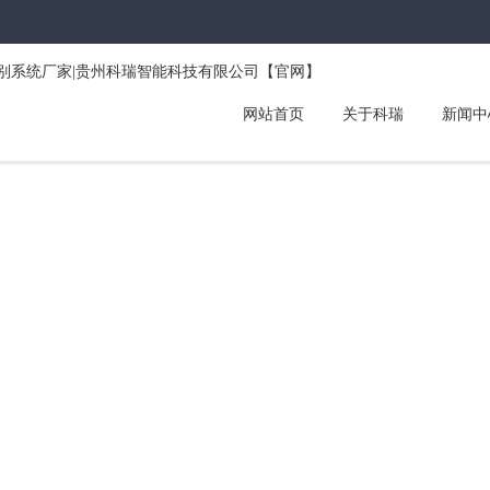
网站首页
关于科瑞
新闻中