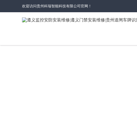
欢迎访问贵州科瑞智能科技有限公司官网！