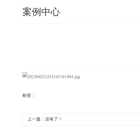
案例中心
标签：
上一篇：
没有了！