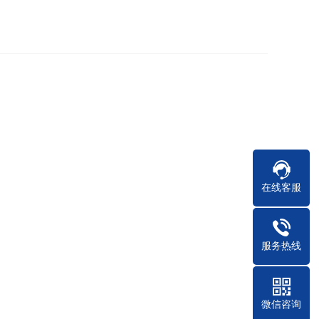
在线客服
服务热线
微信咨询