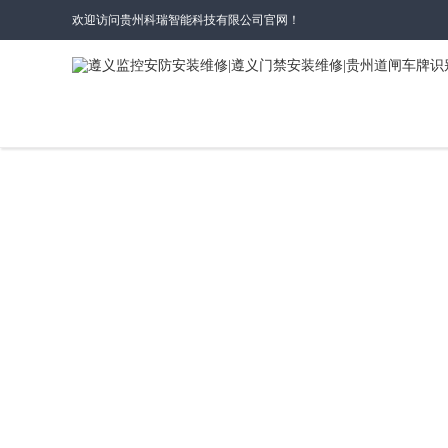
欢迎访问贵州科瑞智能科技有限公司官网！