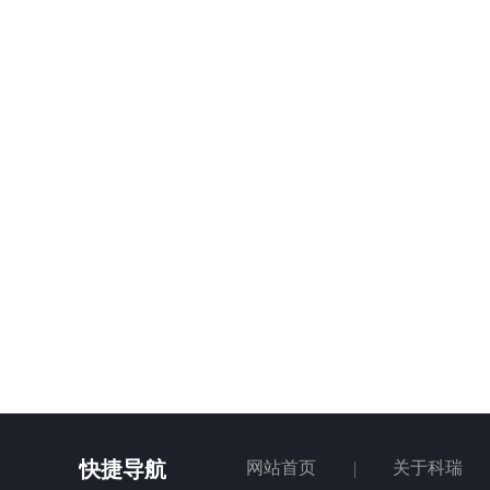
快捷导航
网站首页
关于科瑞