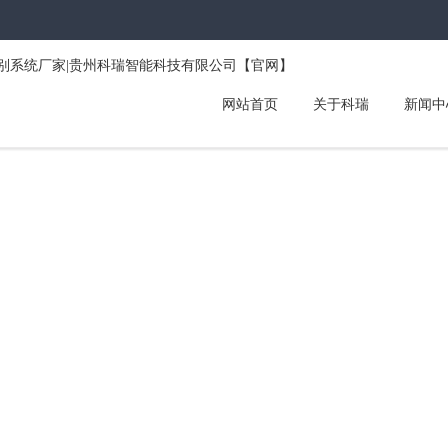
网站首页
关于科瑞
新闻中